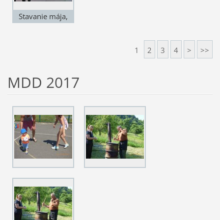
Stavanie mája,
rok 2014, obec
Podhradie
1
2
3
4
>
>>
MDD 2017