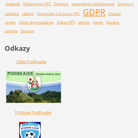
Dodatok
Dokumenty UPS
Diskusia
pozemkové spoločenstvá
Zmluva o
GDPR
založení
zákony
Fotografie o činnosti UPS
Zásady
cookie
Valné zhromaždenie
Údaje UPS
domov
home
Úvodná
stránka
Stanovy
Odkazy
Obec Podhradie
TJ Slovan Podhradie