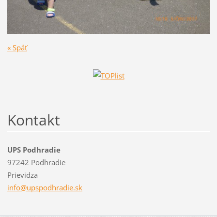
« Späť
Kontakt
UPS Podhradie
97242 Podhradie
Prievidza
info@ups
podhradi
e.sk