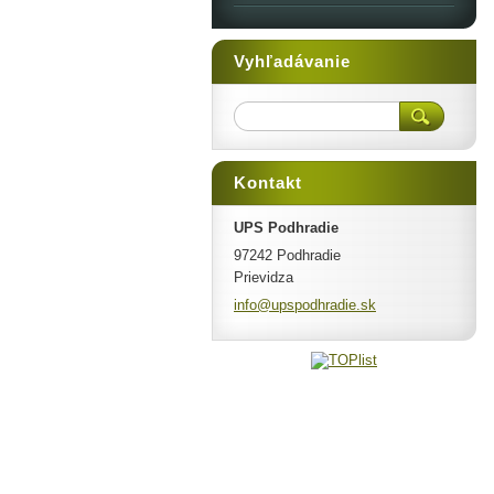
Vyhľadávanie
Kontakt
UPS Podhradie
97242 Podhradie
Prievidza
info@ups
podhradi
e.sk