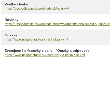
Všetky články
https://upspodhradie-sk.webnode.sk/novinky/
Novinky
https://upspodhradie-sk.webnode.sk/news/urbarska-spolocnost-s-jednou-
Odkazy
https://www.upspodhradie.sk/rss/odkazy.xml
Zverejnené príspevky v sekcii "Otázky a odpovede"
https://www.upspodhradie.sk/rss/otazky-a-odpovede.xml