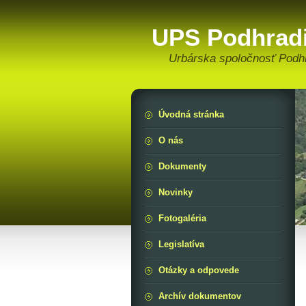
UPS Podhrad
Urbárska spoločnosť Podh
Úvodná stránka
O nás
Dokumenty
Novinky
Fotogaléria
Legislatíva
Otázky a odpovede
Archív dokumentov