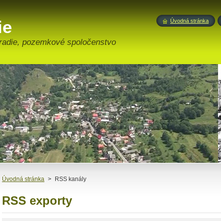
ie
Úvodná stránka
radie, pozemkové spoločenstvo
Úvodná stránka
>
RSS kanály
RSS exporty