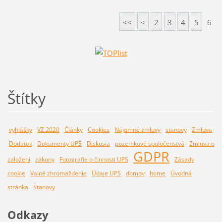
<<
<
2
3
4
5
6
Štítky
vyhlášky
VZ 2020
Články
Cookies
Nájomné zmluvy
stanovy
Zmluva
Dodatok
Dokumenty UPS
Diskusia
pozemkové spoločenstvá
Zmluva o
GDPR
založení
zákony
Fotografie o činnosti UPS
Zásady
cookie
Valné zhromaždenie
Údaje UPS
domov
home
Úvodná
stránka
Stanovy
Odkazy