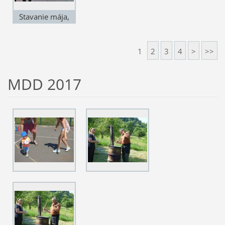
Stavanie mája,
rok 2014, obec
Podhradie
1
2
3
4
>
>>
MDD 2017