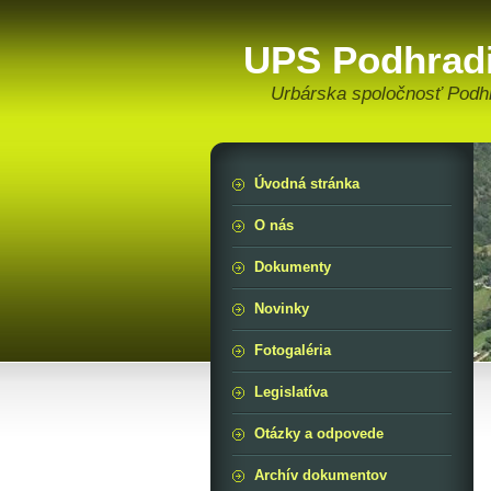
UPS Podhrad
Urbárska spoločnosť Podh
Úvodná stránka
O nás
Dokumenty
Novinky
Fotogaléria
Legislatíva
Otázky a odpovede
Archív dokumentov