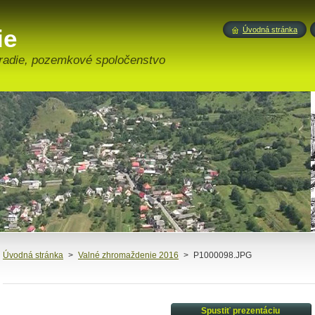
ie
Úvodná stránka
radie, pozemkové spoločenstvo
Úvodná stránka
>
Valné zhromaždenie 2016
>
P1000098.JPG
Spustiť prezentáciu