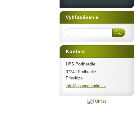
Vyhľadávanie
Kontakt
UPS Podhradie
97242 Podhradie
Prievidza
info@ups
podhradi
e.sk