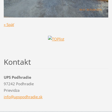
« Späť
Kontakt
UPS Podhradie
97242 Podhradie
Prievidza
info@ups
podhradi
e.sk